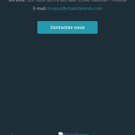
Adresse:
528 route du Pra des Naïs, 05340 Vallouise - Pelvoux
E-mail:
bonjour@chaletdelonde.com
Contactez nous